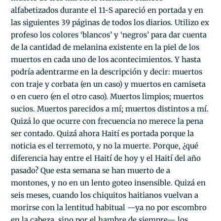
alfabetizados durante el 11-S apareció en portada y en
las siguientes 39 páginas de todos los diarios. Utilizo ex
profeso los colores ‘blancos’ y ‘negros’ para dar cuenta
de la cantidad de melanina existente en la piel de los
muertos en cada uno de los acontecimientos. Y hasta
podría adentrarme en la descripción y decir: muertos
con traje y corbata (en un caso) y muertos en camiseta
o en cuero (en el otro caso). Muertos limpios; muertos
sucios. Muertos parecidos a mí; muertos distintos a mí.
Quizá lo que ocurre con frecuencia no merece la pena
ser contado. Quizá ahora Haití es portada porque la
noticia es el terremoto, y no la muerte. Porque, ¿qué
diferencia hay entre el Haití de hoy y el Haití del año
pasado? Que esta semana se han muerto de a
montones, y no en un lento goteo insensible. Quizá en
seis meses, cuando los chiquitos haitianos vuelvan a
morirse con la lentitud habitual —ya no por escombro
en la cabeza, sino por el hambre de siempre— los