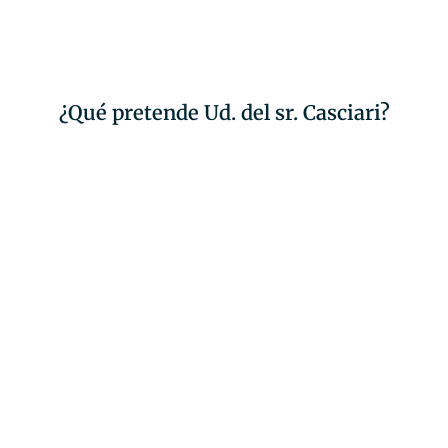
¿Qué pretende Ud. del sr. Casciari?
Leer alguno
Reservar uno
de sus libros
de sus talleres
Entradas para
Buscar un cuento
sus eventos
en su blog