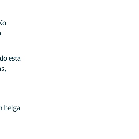
 No
o
do esta
s,
n belga