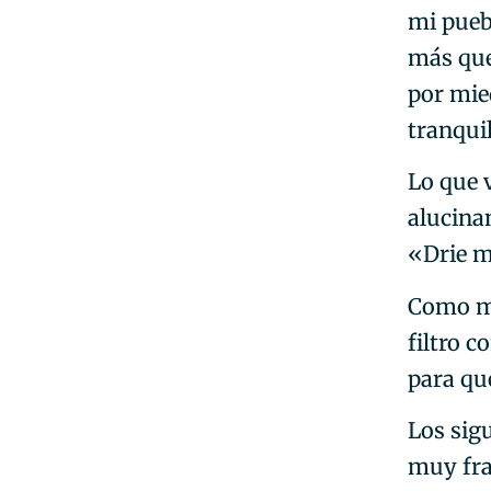
mi pueb
más que
por mie
tranquil
Lo que 
alucina
«Drie m
Como mi
filtro c
para qu
Los sig
muy fra