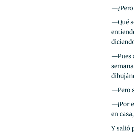
—¿Pero 
—Qué sé 
entiendo
diciend
—Pues a
semana 
dibujánd
—Pero s
—¡Por e
en casa
Y salió