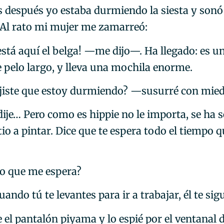
s después yo estaba durmiendo la siesta y sonó 
 Al rato mi mujer me zamarreó:
stá aquí el belga! —me dijo—. Ha llegado: es un
e pelo largo, y lleva una mochila enorme.
jiste que estoy durmiendo? —susurré con mied
dije… Pero como es hippie no le importa, se ha 
tio a pintar. Dice que te espera todo el tiempo 
 que me espera?
ndo tú te levantes para ir a trabajar, él te sig
 el pantalón piyama y lo espié por el ventanal d