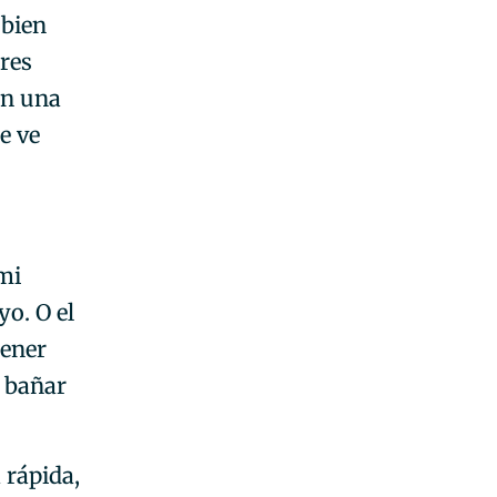
 bien
ares
on una
e ve
mi
yo. O el
tener
e bañar
 rápida,