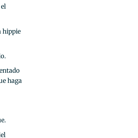
el
 hippie
o.
sentado
que haga
ue.
el