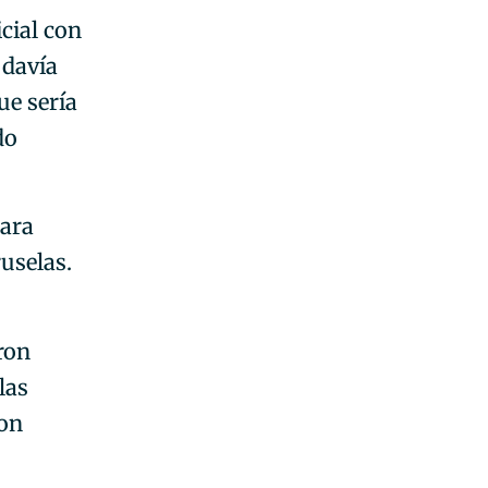
icial con
odavía
ue sería
do
para
uselas.
ron
las
con