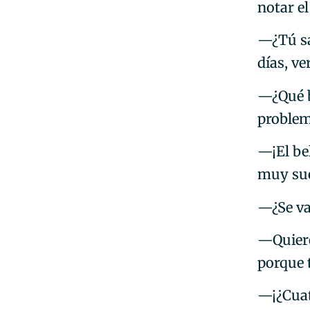
notar e
—¿Tú sa
días, ve
—¿Qué b
problem
—¡El be
muy sue
—¿Se va
—Quiere
porque t
—¡¿Cuat