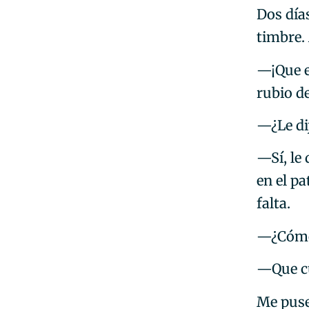
Dos día
timbre.
—¡Que e
rubio d
—¿Le di
—Sí, le 
en el pa
falta.
—¿Cómo
—Que cua
Me puse