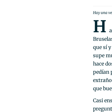
Hay una ve
H
a
Bruselas
que sí 
supe mu
hace do
pedían 
extraño
que bue
Casi en
pregunt