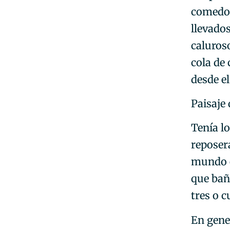
comedor
llevado
caluros
cola de 
desde el
Paisaje 
Tenía l
reposera
mundo e
que bañ
tres o 
En gene