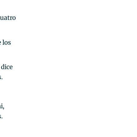
cuatro
 los
 dice
.
.
i,
.