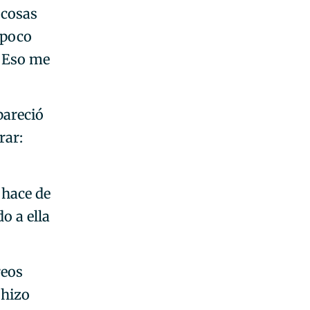
 cosas
 poco
. Eso me
pareció
rar:
 hace de
do a ella
reos
 hizo