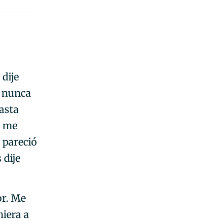
 dije
, nunca
asta
a me
 pareció
 dije
or. Me
niera a