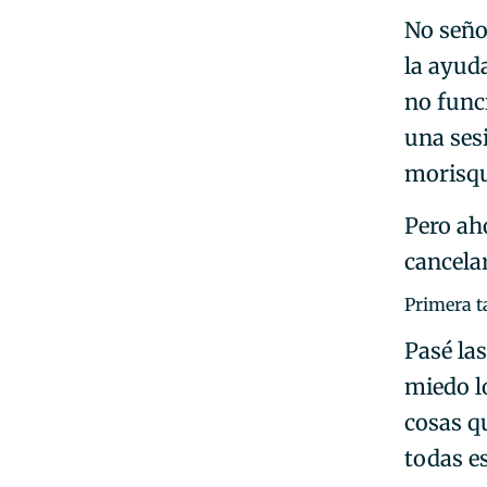
No señor
la ayud
no func
una ses
morisqu
Pero ah
cancela
Primera t
Pasé la
miedo l
cosas q
todas e