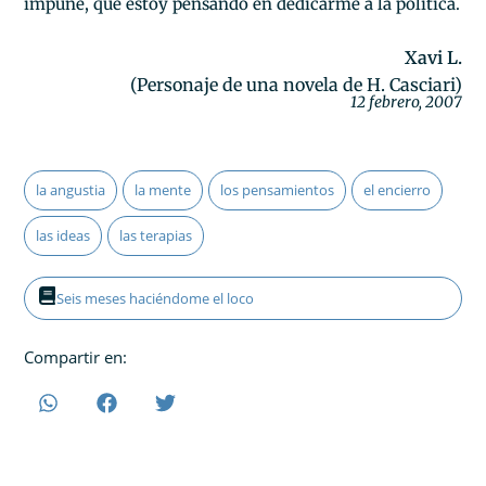
impune, que estoy pensando en dedicarme a la política.
Xavi L.
(Personaje de una novela de H. Casciari)
12 febrero, 2007
la angustia
la mente
los pensamientos
el encierro
las ideas
las terapias
Seis meses haciéndome el loco
Compartir en: