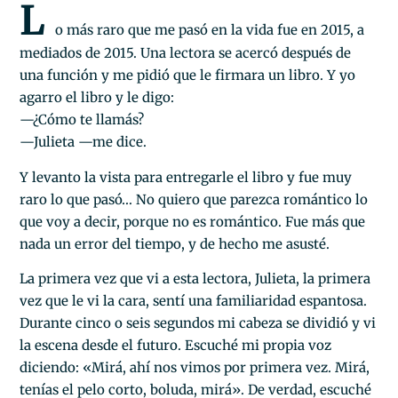
L
o más raro que me pasó en la vida fue en 2015, a
mediados de 2015. Una lectora se acercó después de
una función y me pidió que le firmara un libro. Y yo
agarro el libro y le digo:
—¿Cómo te llamás?
—Julieta —me dice.
Y levanto la vista para entregarle el libro y fue muy
raro lo que pasó… No quiero que parezca romántico lo
que voy a decir, porque no es romántico. Fue más que
nada un error del tiempo, y de hecho me asusté.
La primera vez que vi a esta lectora, Julieta, la primera
vez que le vi la cara, sentí una familiaridad espantosa.
Durante cinco o seis segundos mi cabeza se dividió y vi
la escena desde el futuro. Escuché mi propia voz
diciendo: «Mirá, ahí nos vimos por primera vez. Mirá,
tenías el pelo corto, boluda, mirá». De verdad, escuché