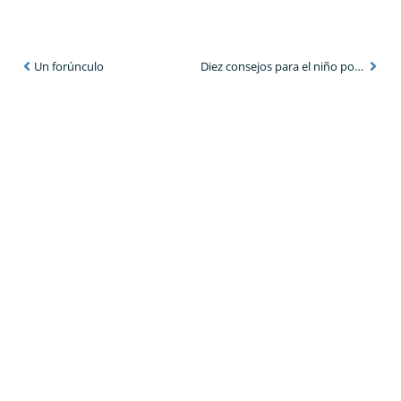
Un forúnculo
Diez consejos para el niño poeta (*)