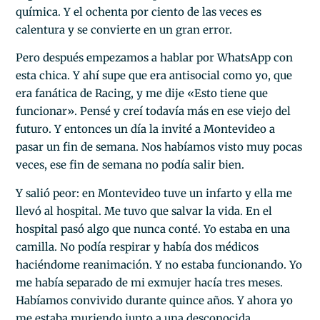
química. Y el ochenta por ciento de las veces es
calentura y se convierte en un gran error.
Pero después empezamos a hablar por WhatsApp con
esta chica. Y ahí supe que era antisocial como yo, que
era fanática de Racing, y me dije «Esto tiene que
funcionar». Pensé y creí todavía más en ese viejo del
futuro. Y entonces un día la invité a Montevideo a
pasar un fin de semana. Nos habíamos visto muy pocas
veces, ese fin de semana no podía salir bien.
Y salió peor: en Montevideo tuve un infarto y ella me
llevó al hospital. Me tuvo que salvar la vida. En el
hospital pasó algo que nunca conté. Yo estaba en una
camilla. No podía respirar y había dos médicos
haciéndome reanimación. Y no estaba funcionando. Yo
me había separado de mi exmujer hacía tres meses.
Habíamos convivido durante quince años. Y ahora yo
me estaba muriendo junto a una desconocida.