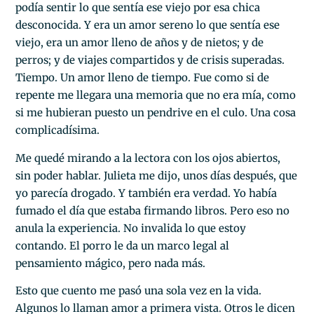
podía sentir lo que sentía ese viejo por esa chica
desconocida. Y era un amor sereno lo que sentía ese
viejo, era un amor lleno de años y de nietos; y de
perros; y de viajes compartidos y de crisis superadas.
Tiempo. Un amor lleno de tiempo. Fue como si de
repente me llegara una memoria que no era mía, como
si me hubieran puesto un pendrive en el culo. Una cosa
complicadísima.
Me quedé mirando a la lectora con los ojos abiertos,
sin poder hablar. Julieta me dijo, unos días después, que
yo parecía drogado. Y también era verdad. Yo había
fumado el día que estaba firmando libros. Pero eso no
anula la experiencia. No invalida lo que estoy
contando. El porro le da un marco legal al
pensamiento mágico, pero nada más.
Esto que cuento me pasó una sola vez en la vida.
Algunos lo llaman amor a primera vista. Otros le dicen