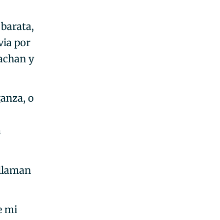
barata,
via por
rachan y
anza, o
a
 llaman
e mi