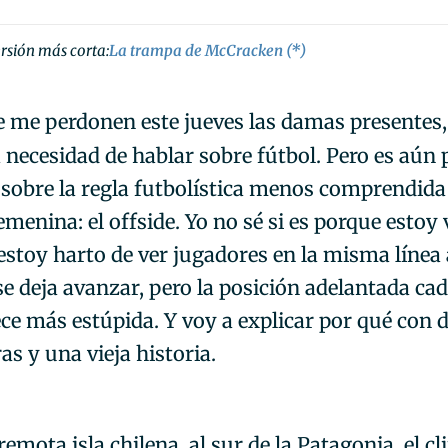
rsión más corta:
La trampa de McCracken (*)
e me perdonen este jueves las damas presentes,
 necesidad de hablar sobre fútbol. Pero es aún 
 sobre la regla futbolística menos comprendida 
emenina: el offside. Yo no sé si es porque estoy v
estoy harto de ver jugadores en la misma línea 
se deja avanzar, pero la posición adelantada ca
ce más estúpida. Y voy a explicar por qué con 
s y una vieja historia.
emota isla chilena, al sur de la Patagonia, el cl