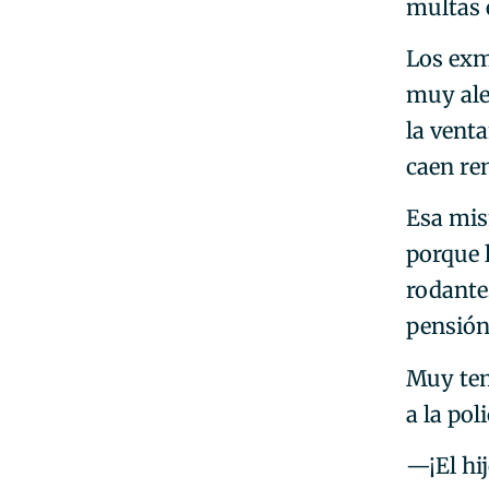
multas 
Los exm
muy ale
la vent
caen re
Esa mis
porque 
rodante
pensión
Muy tem
a la pol
—¡El hi