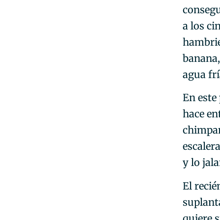
consegu
a los c
hambrien
banana,
agua frí
En este 
hace en
chimpan
escalera
y lo jal
El recié
suplant
quiere s