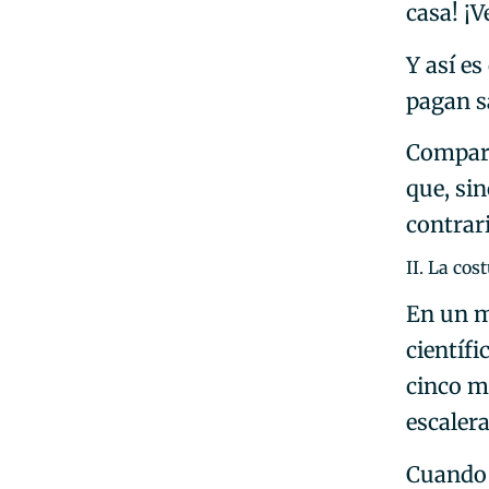
casa! ¡
Y así e
pagan s
Comparo
que, si
contrar
II. La co
En un m
científ
cinco m
escaler
Cuando 