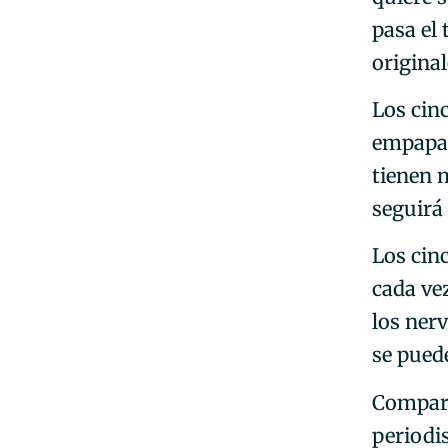
pasa el 
original
Los cin
empapad
tienen 
seguirá 
Los cin
cada ve
los ner
se pued
Comparo
periodis