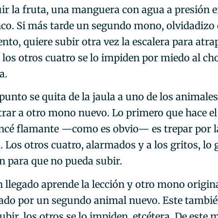
ir la fruta, una manguera con agua a presión
inco. Si más tarde un segundo mono, olvidadizo
to, quiere subir otra vez la escalera para atra
 los otros cuatro se lo impiden por miedo al ch
a.
punto se quita de la jaula a uno de los animales
trar a otro mono nuevo. Lo primero que hace el
cé flamante —como es obvio— es trepar por l
. Los otros cuatro, alarmados y a los gritos, lo
an para que no pueda subir.
n llegado aprende la lección y otro mono origina
ado por un segundo animal nuevo. Este tambi
ubir, los otros se lo impiden, etcétera. De este