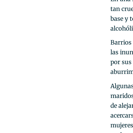
tan crue
base y 
alcohóli
Barrios
las inun
por sus
aburrimi
Algunas
maridos
de alej
acercar
mujeres