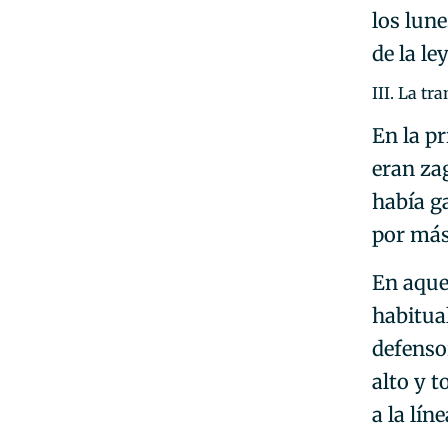
los lun
de la le
III. La tr
En la p
eran za
había ga
por más
En aque
habitua
defenso
alto y t
a la lín