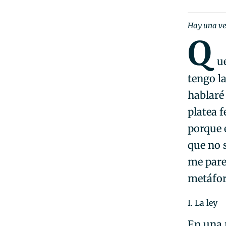
Hay una ve
Q
u
tengo la
hablaré
platea f
porque 
que no 
me pare
metáfora
I. La ley
En una r