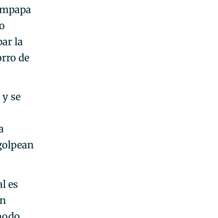
 empapa
 o
par la
orro de
 y se
a
 golpean
l es
én
 modo