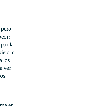
 pero
peor:
por la
iejo, o
a los
da vez
dos
ima es