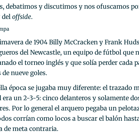
es, debatimos y discutimos y nos ofuscamos po
y del
offside
.
ampa
rimavera de 1904 Billy McCracken y Frank Hud
gueros del Newcastle, un equipo de fútbol que 
nado el torneo inglés y que solía perder cada p
 de nueve goles.
lla época se jugaba muy diferente: el trazado 
l era un 2-3-5: cinco delanteros y solamente do
res. Por lo general el arquero pegaba un pelot
odos corrían como locos a buscar el balón hasta
ea de meta contraria.