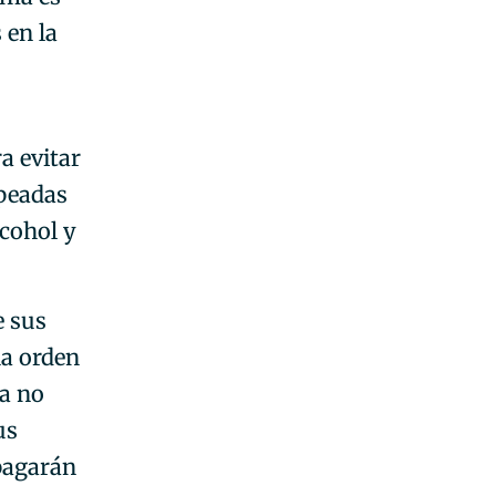
 en la
a evitar
lpeadas
lcohol y
e sus
na orden
 a no
us
 pagarán