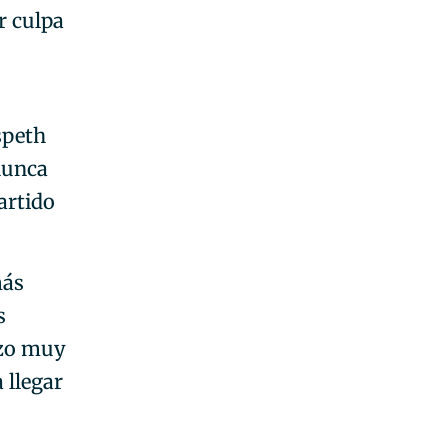
r culpa
speth
nunca
artido
más
s
azo muy
 llegar