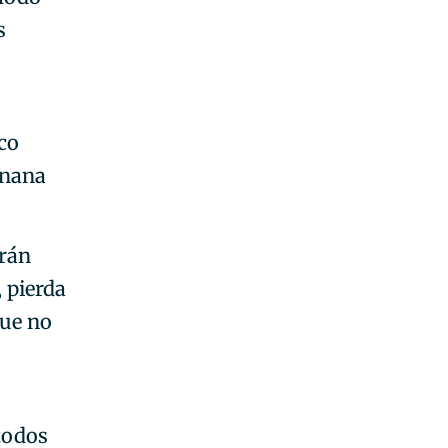
s
co
anana
arán
 pierda
que no
 todos