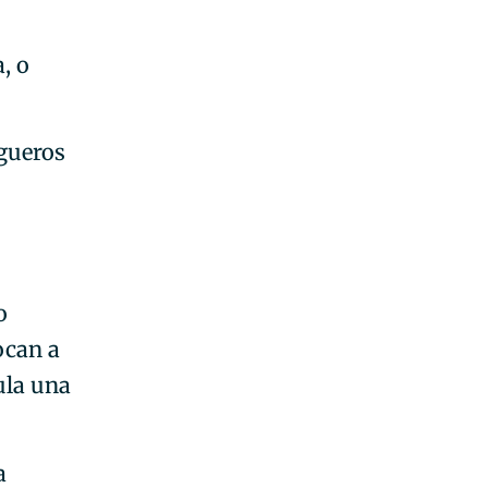
, o
gueros
o
ocan a
ula una
a