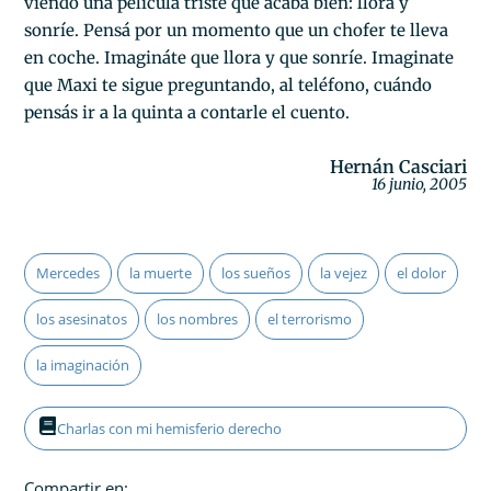
viendo una película triste que acaba bien: llora y
sonríe. Pensá por un momento que un chofer te lleva
en coche. Imagináte que llora y que sonríe. Imaginate
que Maxi te sigue preguntando, al teléfono, cuándo
pensás ir a la quinta a contarle el cuento.
Hernán Casciari
16 junio, 2005
Mercedes
la muerte
los sueños
la vejez
el dolor
los asesinatos
los nombres
el terrorismo
la imaginación
Charlas con mi hemisferio derecho
Compartir en: