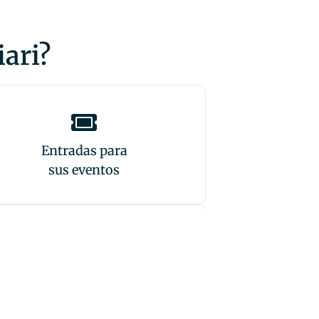
iari?
Entradas para
sus eventos
Quién corrno es
el sr. Casciari