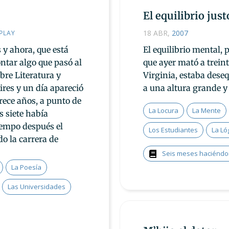
El equilibrio just
18 ABR
,
2007
PLAY
 y ahora, que está
El equilibrio mental, 
tar algo que pasó al
que ayer mató a trein
obre Literatura y
Virginia, estaba dese
res y un día apareció
a una altura grande y
rece años, a punto de
La Locura
La Mente
os siete había
iempo después el
Los Estudiantes
La Ló
o la carrera de
Seis meses haciéndo
La Poesía
Las Universidades