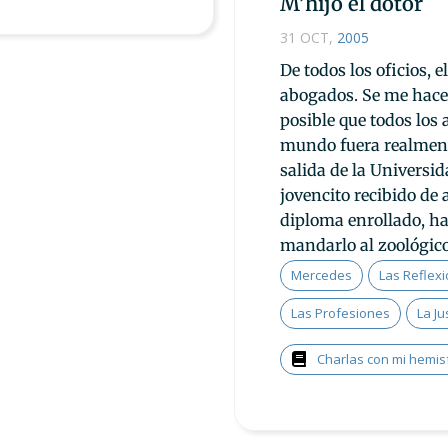
M’hijo el dotor
31 OCT
,
2005
De todos los oficios, 
abogados. Se me hace
posible que todos los 
mundo fuera realmente
salida de la Universi
jovencito recibido de 
diploma enrollado, hab
mandarlo al zoológico
Mercedes
Las Reflex
Las Profesiones
La Ju
Charlas con mi hemis