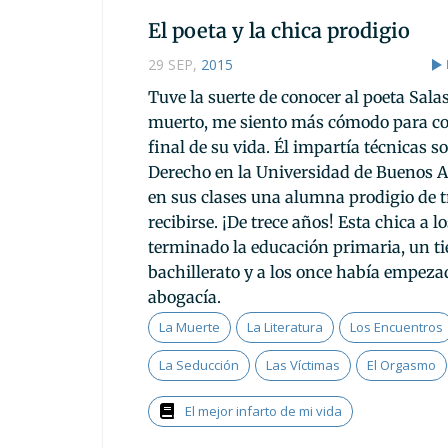
El poeta y la chica prodigio
29 SEP
,
2015
Tuve la suerte de conocer al poeta Salas
muerto, me siento más cómodo para con
final de su vida. Él impartía técnicas s
Derecho en la Universidad de Buenos Ai
en sus clases una alumna prodigio de t
recibirse. ¡De trece años! Esta chica a l
terminado la educación primaria, un t
bachillerato y a los once había empezad
abogacía.
La Muerte
La Literatura
Los Encuentros
La Seducción
Las Víctimas
El Orgasmo
El mejor infarto de mi vida