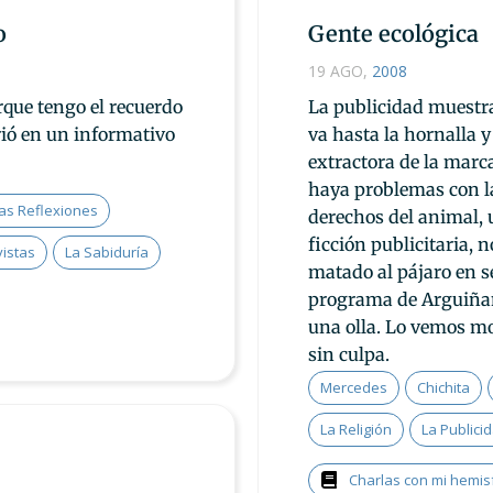
o
Gente ecológica
19 AGO
,
2008
que tengo el recuerdo
La publicidad muestra
rrió en un informativo
va hasta la hornalla 
extractora de la marca
haya problemas con la
as Reflexiones
derechos del animal, 
ficción publicitaria, 
vistas
La Sabiduría
matado al pájaro en s
programa de Arguiñan
una olla. Lo vemos mo
sin culpa.
Mercedes
Chichita
La Religión
La Publici
Charlas con mi hemis