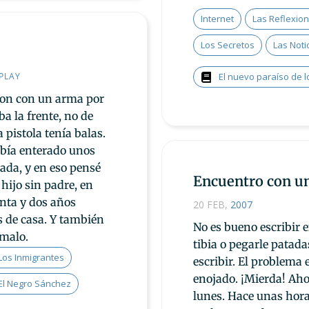
Internet
Las Reflexio
Los Secretos
Las Noti
PLAY
El nuevo paraíso de l
ron con un arma por
a la frente, no de
 pistola tenía balas.
bía enterado unos
ada, y en eso pensé
Encuentro con u
hijo sin padre, en
inta y dos años
20 FEB
,
2007
 de casa. Y también
No es bueno escribir 
 malo.
tibia o pegarle patad
Los Inmigrantes
escribir. El problema 
enojado. ¡Mierda! Aho
El Negro Sánchez
lunes. Hace unas hora