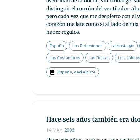
oscuridad de la noche, sin embargo, s
distinguir el runrún del ventilador. Ah
pero cada vez que me despierto con el v
corazón me late como si al lado de mis
haber regalos.
España
Las Reflexiones
La Nostalgia
Las Costumbres
Las Fiestas
Los Hábito
España, decí Alpiste
Hace seis años también era d
14 MAY
,
2006
Hace seis años yo vivía en una casita a