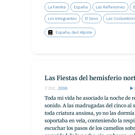
La Familia
España
Las Reflexiones
Los Inmigrantes
El Sexo
Las Costumbre
España, decí Alpiste
Las Fiestas del hemisferio nor
7 DIC
,
2006
Toda mi vida he asociado la noche de r
sonido. A las madrugadas del cinco al 
toda criatura ansiosa, yo no las dormía
soportaba en vela, conteniendo la resp
escuchar los pasos de los camellos sobr