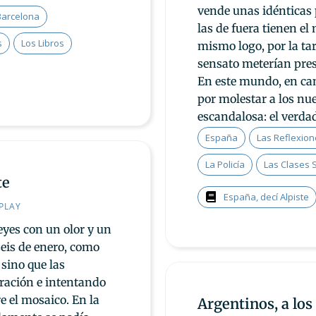
vende unas idénticas p
Barcelona
las de fuera tienen el
s
Los Libros
mismo logo, por la ta
sensato meterían pres
En este mundo, en cam
por molestar a los nu
escandalosa: el verdad
España
Las Reflexion
La Policía
Las Clases 
te
España, decí Alpiste
PLAY
eyes con un olor y un
seis de enero, como
 sino que las
iración e intentando
e el mosaico. En la
Argentinos, a los