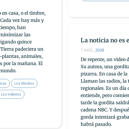
 en casa, o el timbre,
. Cada vez hay más y
 tiempo, han
 minimizar las
La noticia no es 
digando quince
 Tierra padeciera un
7 AGO
,
2008
—plantas, animales,
De repente, un video d
s por la mañana. El
Su autora, una gordita
l mundo.
pizarra. En casa de la
Llaman las radios, la 
iras
Los Medios
regionales. Es un día 
Los Hábitos
entiende, pero comien
tarde la gordita saldr
cadena NBC. Y después
gorda intentará grab
habrá pasado.