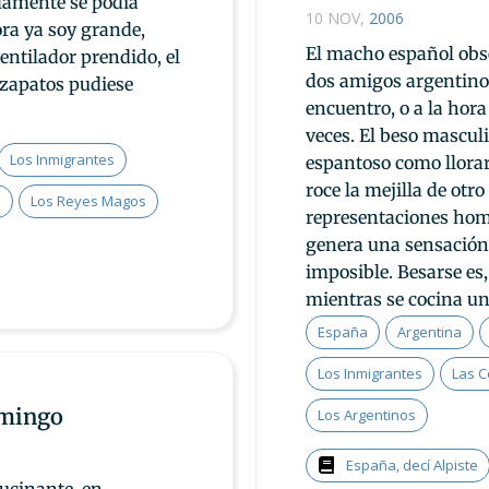
olamente se podía
10 NOV
,
2006
ora ya soy grande,
El macho español obs
entilador prendido, el
dos amigos argentino
 zapatos pudiese
encuentro, o a la hor
veces. El beso masculi
Los Inmigrantes
espantoso como llora
roce la mejilla de otro
s
Los Reyes Magos
representaciones homo
genera una sensación 
imposible. Besarse es,
mientras se cocina u
España
Argentina
Los Inmigrantes
Las 
omingo
Los Argentinos
España, decí Alpiste
lucinante, en