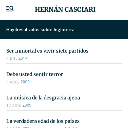
HERNÁN CASCIARI
Hay
4
resultados sobre Inglaterra
Ser inmortal es vivir siete partidos
,
2014
6 JUL
Debe usted sentir terror
,
2009
9 AGO
La música de la desgracia ajena
,
2009
12 ABR
La verdadera edad de los países