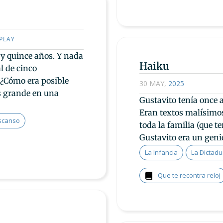
PLAY
 y quince años. Y nada
Haiku
l de cinco
 ¿Cómo era posible
30 MAY
,
2025
ás grande en una
Gustavito tenía once 
Eran textos malísimos
scanso
toda la familia (que t
Gustavito era un geni
La Infancia
La Dictadu
Que te recontra reloj