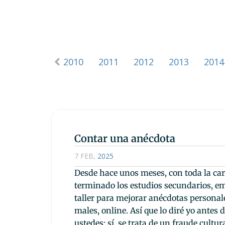
008
2009
2010
2011
2012
2013
2014
Contar una anécdota
7 FEB
,
2025
Desde hace unos meses, con toda la ca
terminado los estudios secundarios, em
taller para mejorar anécdotas personal
males, online. Así que lo diré yo antes 
ustedes: sí, se trata de un fraude cultura