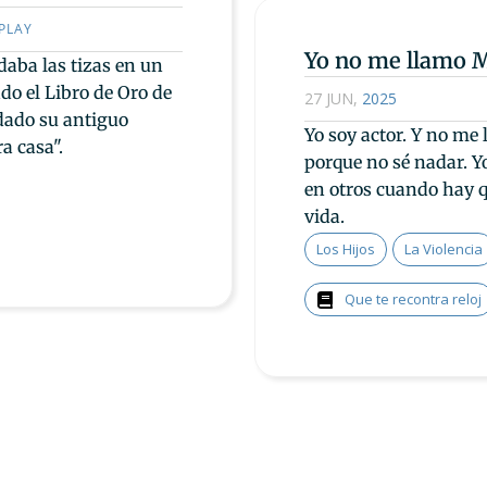
PLAY
Yo no me llamo M
aba las tizas en un
do el Libro de Oro de
27 JUN
,
2025
dado su antiguo
Yo soy actor. Y no me 
a casa".
porque no sé nadar. Yo
en otros cuando hay qu
vida.
Los Hijos
La Violencia
Que te recontra reloj