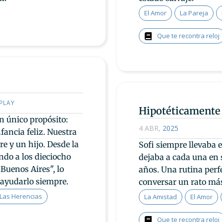
El Amor
La Pareja
Que te recontra reloj
PLAY
Hipotéticamente
n único propósito:
4 ABR
,
2025
fancia feliz. Nuestra
e y un hijo. Desde la
Sofi siempre llevaba e
ndo a los dieciocho
dejaba a cada una en 
 Buenos Aires", lo
años. Una rutina perfe
 ayudarlo siempre.
conversar un rato má
Las Herencias
La Amistad
El Amor
Que te recontra reloj