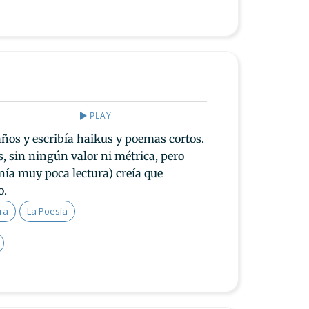
PLAY
años y escribía haikus y poemas cortos.
, sin ningún valor ni métrica, pero
enía muy poca lectura) creía que
o.
ra
La Poesía