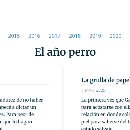
2015
2016
2017
2018
2019
2020
El año perro
La grulla de pape
7 MAR
,
2025
radurez de no haber
La primera vez que Ga
pecé a dictar un
para acostarse con ell
es. Para peor de
relación en donde sol
de que lo hagan
piel para saberse del 
l.
estado salvaje.