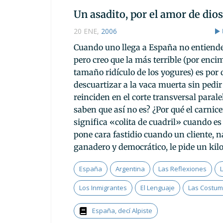
Un asadito, por el amor de dios
20 ENE
,
2006
Cuando uno llega a España no entien
pero creo que la más terrible (por encim
tamaño ridículo de los yogures) es por 
descuartizar a la vaca muerta sin pedir
reinciden en el corte transversal paralel
saben que así no es? ¿Por qué el carnic
significa «colita de cuadril» cuando es 
pone cara fastidio cuando un cliente, n
ganadero y democrático, le pide un kil
España
Argentina
Las Reflexiones
L
Los Inmigrantes
El Lenguaje
Las Costum
España, decí Alpiste