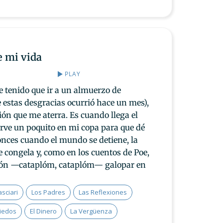
e mi vida
PLAY
e tenido que ir a un almuerzo de
e estas desgracias ocurrió hace un mes),
ión que me aterra. Es cuando llega el
irve un poquito en mi copa para que dé
tonces cuando el mundo se detiene, la
e congela y, como en los cuentos de Poe,
azón —cataplóm, cataplóm— galopar en
sciari
Los Padres
Las Reflexiones
iedos
El Dinero
La Vergüenza