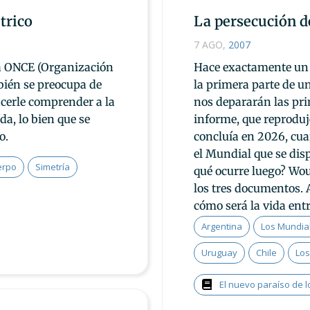
trico
La persecución d
7 AGO
,
2007
la ONCE (Organización
Hace exactamente un 
bién se preocupa de
la primera parte de u
hacerle comprender a la
nos depararán las pri
da, lo bien que se
informe, que reproduj
o.
concluía en 2026, cu
el Mundial que se dis
erpo
Simetría
qué ocurre luego? Wo
los tres documentos. A
cómo será la vida ent
Argentina
Los Mundia
Uruguay
Chile
Los
El nuevo paraíso de l