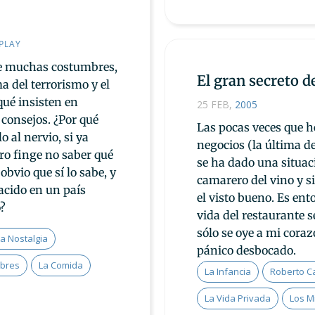
PLAY
de muchas costumbres,
El gran secreto d
a del terrorismo y el
qué insisten en
25 FEB
,
2005
 consejos. ¿Por qué
Las pocas veces que h
o al nervio, si ya
negocios (la última d
ero finge no saber qué
se ha dado una situac
obvio que sí lo sabe, y
camarero del vino y s
acido en un país
el visto bueno. Es en
o?
vida del restaurante s
sólo se oye a mi cor
a Nostalgia
pánico desbocado.
bres
La Comida
La Infancia
Roberto Ca
La Vida Privada
Los M