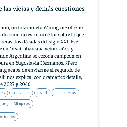
e las viejas y demás cuestiones
año, mi tataranieto Woung me ofreció
n documento estremecedor sobre lo que
meras dos décadas del siglo XXI. Ese
e en Orsai, abarcaba veinte años y
ando Argentina se corona campeón en
puta en Yugoslavia Hermanos. ¿Pero
ung acaba de enviarme el segundo de
llí nos explica, con dramático detalle,
re 2027 y 2046.
les
Los Viajes
Brasil
Las Guerras
 Juegos Olímpicos
os tontos