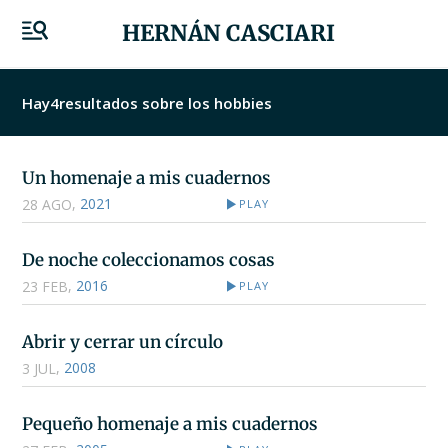
HERNÁN CASCIARI
Hay
4
resultados sobre los hobbies
Un homenaje a mis cuadernos
,
2021
28 AGO
PLAY
De noche coleccionamos cosas
,
2016
23 FEB
PLAY
Abrir y cerrar un círculo
,
2008
3 JUL
Pequeño homenaje a mis cuadernos