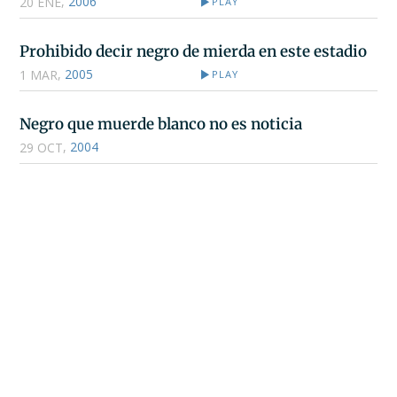
,
2006
20 ENE
PLAY
Prohibido decir negro de mierda en este estadio
,
2005
1 MAR
PLAY
Negro que muerde blanco no es noticia
,
2004
29 OCT